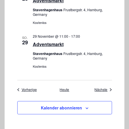
Adventsmarkt
o
Stavenhagenhaus
Frustbergstr. 4, Hamburg,
Germany
n
Kostenlos
29 November @ 11:00
-
17:00
SO.
29
Adventsmarkt
Stavenhagenhaus
Frustbergstr. 4, Hamburg,
Germany
Kostenlos
Veranstaltungen
Veranstaltun
Vorherige
Heute
Nächste
Kalender abonnieren