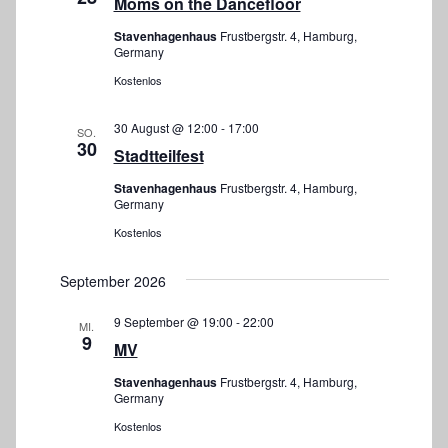
Moms on the Dancefloor
n
m
n
s
Stavenhagenhaus
Frustbergstr. 4, Hamburg,
Germany
w
t
s
Kostenlos
ä
a
t
h
l
30 August @ 12:00
-
17:00
SO.
a
l
30
t
Stadtteilfest
e
l
u
Stavenhagenhaus
Frustbergstr. 4, Hamburg,
n
Germany
t
n
.
Kostenlos
g
u
A
n
September 2026
n
g
9 September @ 19:00
-
22:00
MI.
s
9
MV
e
i
Stavenhagenhaus
Frustbergstr. 4, Hamburg,
n
c
Germany
h
S
Kostenlos