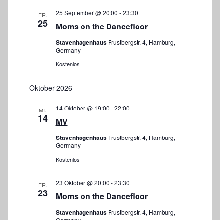
t
u
25 September @ 20:00
-
23:30
FR.
e
25
c
Moms on the Dancefloor
n
h
Stavenhagenhaus
Frustbergstr. 4, Hamburg,
-
Germany
e
N
Kostenlos
a
u
Oktober 2026
v
n
i
14 Oktober @ 19:00
-
22:00
MI.
d
14
g
MV
A
a
Stavenhagenhaus
Frustbergstr. 4, Hamburg,
Germany
n
t
Kostenlos
i
s
o
i
23 Oktober @ 20:00
-
23:30
FR.
23
n
Moms on the Dancefloor
c
Stavenhagenhaus
Frustbergstr. 4, Hamburg,
Germany