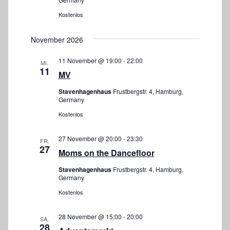
h
Kostenlos
t
e
November 2026
n
11 November @ 19:00
-
22:00
MI.
11
,
MV
N
Stavenhagenhaus
Frustbergstr. 4, Hamburg,
Germany
a
Kostenlos
v
27 November @ 20:00
-
23:30
FR.
i
27
Moms on the Dancefloor
g
Stavenhagenhaus
Frustbergstr. 4, Hamburg,
Germany
a
Kostenlos
t
28 November @ 15:00
-
20:00
i
SA.
28