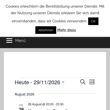
Zum
Cookies erleichtern die Bereitstellung unserer Dienste. Mit
Inhalt
der Nutzung unserer Dienste erklären Sie sich damit
springen
einverstanden, dass wir Cookies verwenden.
OK
Groß
Mehr dazu
Kommunal-
Ablehnen
Verein
Menü
Borstel
von
Groß
Borstel
Heute
 - 
29/11/2026
Veranstaltungen
V
V
S
L
u
e
i
D
e
c
s
August 2026
h
r
a
t
r
e
e
t
a
28 August @ 20:00
-
23:30
FR.
a
28
u