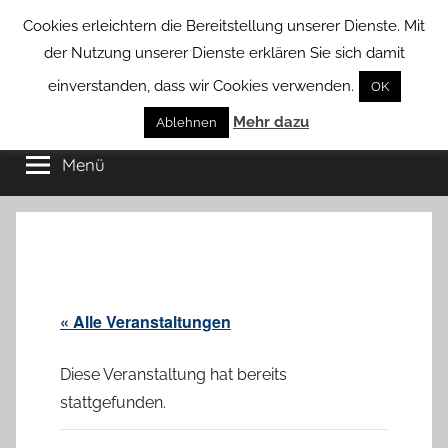
Zum
Cookies erleichtern die Bereitstellung unserer Dienste. Mit
Inhalt
der Nutzung unserer Dienste erklären Sie sich damit
springen
einverstanden, dass wir Cookies verwenden.
OK
Groß
Mehr dazu
Kommunal-
Ablehnen
Verein
Menü
Borstel
von
Groß
Borstel
« Alle Veranstaltungen
Diese Veranstaltung hat bereits
stattgefunden.