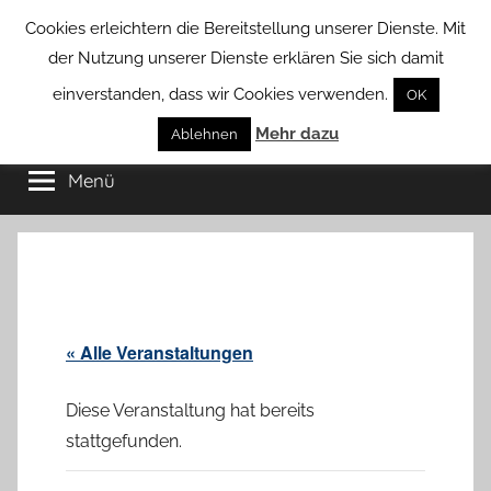
Zum
Cookies erleichtern die Bereitstellung unserer Dienste. Mit
Inhalt
der Nutzung unserer Dienste erklären Sie sich damit
springen
einverstanden, dass wir Cookies verwenden.
OK
Groß
Mehr dazu
Kommunal-
Ablehnen
Verein
Menü
Borstel
von
Groß
Borstel
« Alle Veranstaltungen
Diese Veranstaltung hat bereits
stattgefunden.