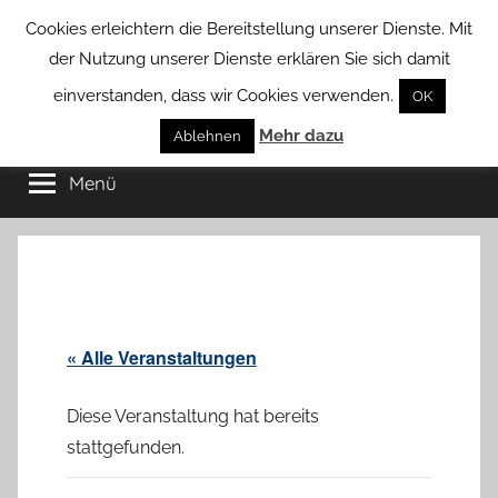
Zum
Cookies erleichtern die Bereitstellung unserer Dienste. Mit
Inhalt
der Nutzung unserer Dienste erklären Sie sich damit
springen
einverstanden, dass wir Cookies verwenden.
OK
Groß
Mehr dazu
Kommunal-
Ablehnen
Verein
Menü
Borstel
von
Groß
Borstel
« Alle Veranstaltungen
Diese Veranstaltung hat bereits
stattgefunden.