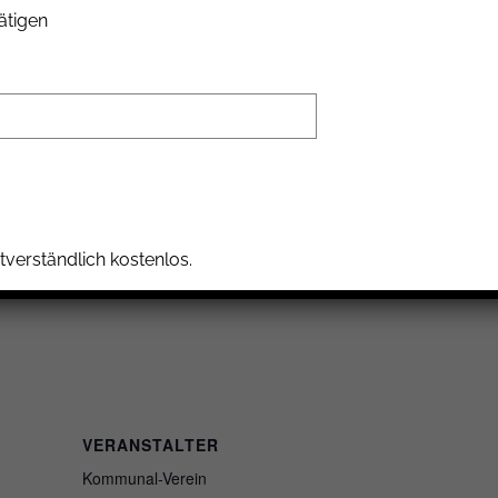
ätigen
eg 1
te. Das KuKuk-Spendenkonto:
tverständlich kostenlos.
VERANSTALTER
Kommunal-Verein