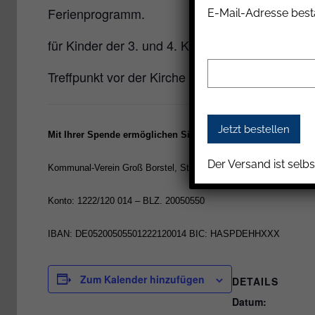
Ferienprogramm.
E-Mail-Adresse best
für Kinder der 3. und 4. Klasse
Treffpunkt vor der Kirche St. Peter, Schrödersw
Mit Ihrer Spende ermöglichen Sie zukünftige KuKuK-Projek
Der Versand ist selbs
Kommunal-Verein Groß Borstel, Stichwort: KuKuK
Konto: 1222/120 014 – BLZ. 20050550
IBAN: DE05200505501222120014 BIC: HASPDEHHXXX
Zum Kalender hinzufügen
DETAILS
Datum: