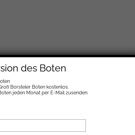
m in der Kirche
rsion des Boten
Boten
ENLOS
roß Borsteler Boten kostenlos.
 Boten jeden Monat per E-Mail zusenden.
lye die Kirche zu entdecken. Gemeinsames Singen,
Lasst Euch überraschen!
ernen Schule Hamburg gibe es diesen Tag im