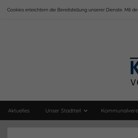
Zum
Cookies erleichtern die Bereitstellung unserer Dienste. Mit 
Inhalt
springen
Groß
Kommunal-
Verein
Aktuelles
Unser Stadtteil
Kommunalvere
von
Borstel
Groß
Borstel