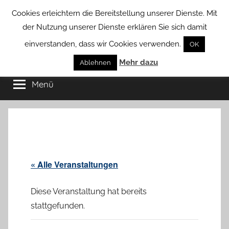
Zum
Cookies erleichtern die Bereitstellung unserer Dienste. Mit
Inhalt
der Nutzung unserer Dienste erklären Sie sich damit
springen
einverstanden, dass wir Cookies verwenden.
OK
Groß
Mehr dazu
Kommunal-
Ablehnen
Verein
Menü
Borstel
von
Groß
Borstel
« Alle Veranstaltungen
Diese Veranstaltung hat bereits
stattgefunden.