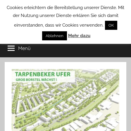
Zum
Cookies erleichtern die Bereitstellung unserer Dienste. Mit
Inhalt
der Nutzung unserer Dienste erklären Sie sich damit
springen
einverstanden, dass wir Cookies verwenden.
OK
Groß
Mehr dazu
Kommunal-
Ablehnen
Verein
Menü
Borstel
von
Groß
Borstel