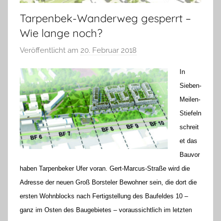
Tarpenbek-Wanderweg gesperrt –
Wie lange noch?
Veröffentlicht am
20. Februar 2018
v
o
In
n
Sieben-
H
Meilen-
a
Stiefeln
n
n
schreit
e
et das
l
Bauvor
o
haben Tarpenbeker Ufer voran. Gert-Marcus-Straße wird die
r
Adresse der neuen Groß Borsteler Bewohner sein, die dort die
e
ersten Wohnblocks nach Fertigstellung des Baufeldes 10 –
K
ganz im Osten des Baugebietes – voraussichtlich im letzten
a