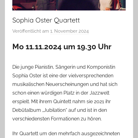
Sophia Oster Quartett
Veröffentlicht am
1. November 2024
v
o
Mo 11.11.2024 um 19.30 Uhr
n
T
a
Die junge Pianistin, Sängerin und Komponistin
b
Sophia Oster ist eine der vielversprechenden
e
musikalischen Neuerscheinungen und hat sich
a
schon einen würdigen Platz in der Jazzwelt
B
erspielt. Mit ihrem Quintett nahm sie 2021 ihr
i
Debütalbum „Jubilation“ auf und ist in den
e
verschiedensten Formationen zu hören.
n
a
Ihr Quartett um den mehrfach ausgezeichneten
s