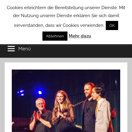
Zum
Cookies erleichtern die Bereitstellung unserer Dienste. Mit
Inhalt
der Nutzung unserer Dienste erklären Sie sich damit
springen
einverstanden, dass wir Cookies verwenden.
OK
Groß
Mehr dazu
Kommunal-
Ablehnen
Verein
Menü
Borstel
von
Groß
Borstel