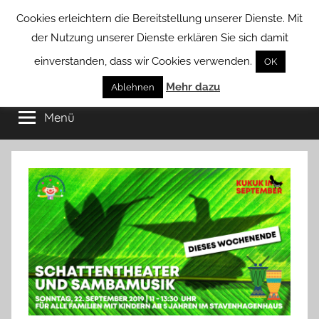
Zum
Cookies erleichtern die Bereitstellung unserer Dienste. Mit
Inhalt
der Nutzung unserer Dienste erklären Sie sich damit
springen
einverstanden, dass wir Cookies verwenden.
OK
Groß
Mehr dazu
Kommunal-
Ablehnen
Verein
Menü
Borstel
von
Groß
Borstel