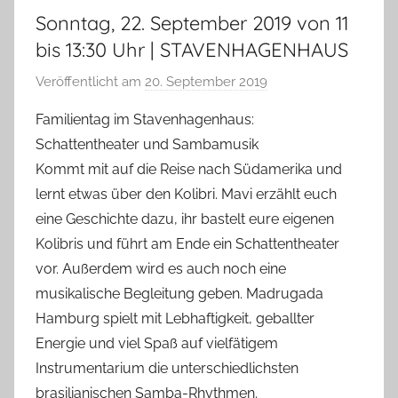
Sonntag, 22. September 2019 von 11
bis 13:30 Uhr | STAVENHAGENHAUS
Veröffentlicht am
20. September 2019
v
o
Familientag im Stavenhagenhaus:
n
Schattentheater und Sambamusik
T
Kommt mit auf die Reise nach Südamerika und
a
lernt etwas über den Kolibri. Mavi erzählt euch
b
eine Geschichte dazu, ihr bastelt eure eigenen
e
Kolibris und führt am Ende ein Schattentheater
a
B
vor. Außerdem wird es auch noch eine
i
musikalische Begleitung geben. Madrugada
e
Hamburg spielt mit Lebhaftigkeit, geballter
n
Energie und viel Spaß auf vielfätigem
a
Instrumentarium die unterschiedlichsten
s
brasilianischen Samba-Rhythmen.