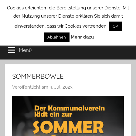
Zum
Cookies erleichtern die Bereitstellung unserer Dienste. Mit
Inhalt
der Nutzung unserer Dienste erklären Sie sich damit
springen
einverstanden, dass wir Cookies verwenden.
OK
Groß
Mehr dazu
Kommunal-
Ablehnen
Verein
Menü
Borstel
von
Groß
Borstel
SOMMERBOWLE
Veröffentlicht am
9. Juli 2023
v
o
n
T
a
b
e