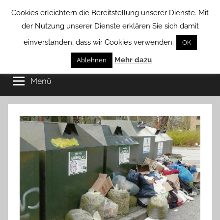
Zum
Cookies erleichtern die Bereitstellung unserer Dienste. Mit
Inhalt
der Nutzung unserer Dienste erklären Sie sich damit
springen
einverstanden, dass wir Cookies verwenden.
OK
Groß
Mehr dazu
Kommunal-
Ablehnen
Verein
Menü
Borstel
von
Groß
Borstel