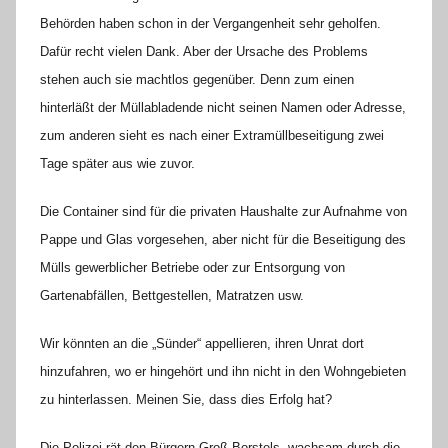
l
Behörden haben schon in der Vergangenheit sehr geholfen.
l
Dafür recht vielen Dank. Aber der Ursache des Problems
a
stehen auch sie machtlos gegenüber. Denn zum einen
hinterläßt der Müllabladende nicht seinen Namen oder Adresse,
zum anderen sieht es nach einer Extramüllbeseitigung zwei
Tage später aus wie zuvor.
Die Container sind für die privaten Haushalte zur Aufnahme von
Pappe und Glas vorgesehen, aber nicht für die Beseitigung des
Mülls gewerblicher Betriebe oder zur Entsorgung von
Gartenabfällen, Bettgestellen, Matratzen usw.
Wir könnten an die „Sünder“ appellieren, ihren Unrat dort
hinzufahren, wo er hingehört und ihn nicht in den Wohngebieten
zu hinterlassen. Meinen Sie, dass dies Erfolg hat?
Die Polizei rät den Bürgern Groß Borstels, wachsam durch die