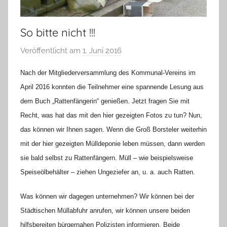
So bitte nicht !!!
Veröffentlicht am
1. Juni 2016
v
o
Nach der Mitgliederversammlung des Kommunal-Vereins im
n
April 2016 konnten die Teilnehmer eine spannende Lesung aus
H
dem Buch „Rattenfängerin“ genießen. Jetzt fragen Sie mit
a
Recht, was hat das mit den hier gezeigten Fotos zu tun? Nun,
n
n
das können wir Ihnen sagen. Wenn die Groß Borsteler weiterhin
e
mit der hier gezeigten Mülldeponie leben müssen, dann werden
l
sie bald selbst zu Rattenfängern. Müll – wie beispielsweise
o
Speiseölbehälter – ziehen Ungeziefer an, u. a. auch Ratten.
r
e
Was können wir dagegen unternehmen? Wir können bei der
K
Städtischen Müllabfuhr anrufen, wir können unsere beiden
a
hilfsbereiten bürgernahen Polizisten informieren. Beide