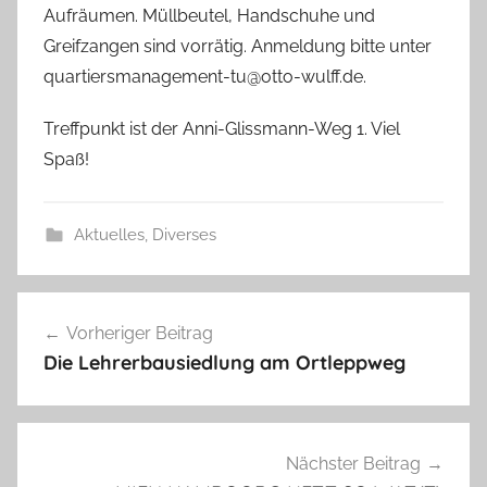
Aufräumen. Müllbeutel, Handschuhe und
c
Greifzangen sind vorrätig. Anmeldung bitte unter
h
quartiersmanagement-tu@otto-wulff.de.
Treffpunkt ist der Anni-Glissmann-Weg 1. Viel
Spaß!
Aktuelles
,
Diverses
Beitragsnavigation
Vorheriger Beitrag
Die Lehrerbausiedlung am Ortleppweg
Nächster Beitrag