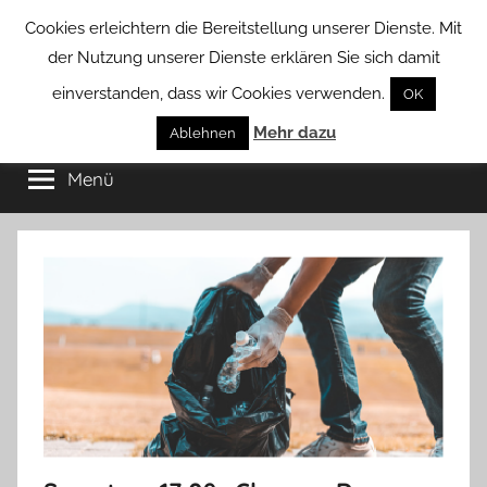
Zum
Cookies erleichtern die Bereitstellung unserer Dienste. Mit
Inhalt
der Nutzung unserer Dienste erklären Sie sich damit
springen
einverstanden, dass wir Cookies verwenden.
OK
Groß
Mehr dazu
Kommunal-
Ablehnen
Verein
Menü
Borstel
von
Groß
Borstel