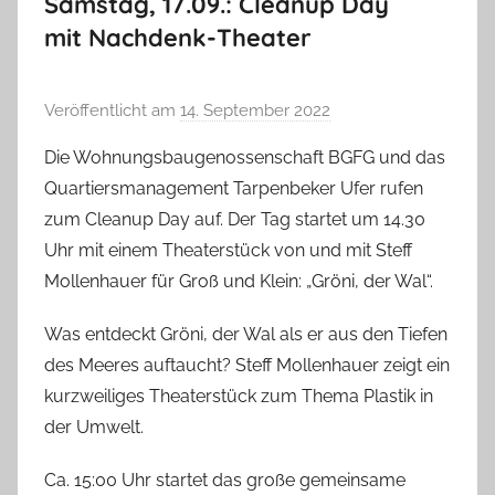
Samstag, 17.09.: Cleanup Day
mit Nachdenk-Theater
Veröffentlicht am
14. September 2022
v
o
Die Wohnungsbaugenossenschaft BGFG und das
n
Quartiersmanagement Tarpenbeker Ufer rufen
T
zum Cleanup Day auf. Der Tag startet um 14.30
a
Uhr mit einem Theaterstück von und mit Steff
b
Mollenhauer für Groß und Klein: „Gröni, der Wal“.
e
a
Was entdeckt Gröni, der Wal als er aus den Tiefen
B
des Meeres auftaucht? Steff Mollenhauer zeigt ein
i
kurzweiliges Theaterstück zum Thema Plastik in
e
der Umwelt.
n
a
Ca. 15:00 Uhr startet das große gemeinsame
s