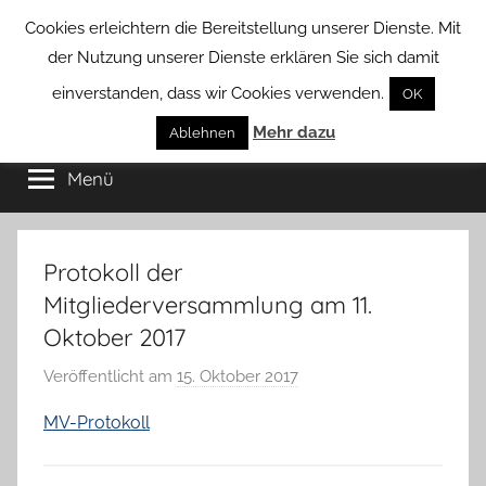
Zum
Cookies erleichtern die Bereitstellung unserer Dienste. Mit
Inhalt
der Nutzung unserer Dienste erklären Sie sich damit
springen
einverstanden, dass wir Cookies verwenden.
OK
Groß
Mehr dazu
Kommunal-
Ablehnen
Verein
Menü
Borstel
von
Groß
Borstel
Protokoll der
Mitgliederversammlung am 11.
Oktober 2017
Veröffentlicht am
15. Oktober 2017
v
o
MV-Protokoll
n
H