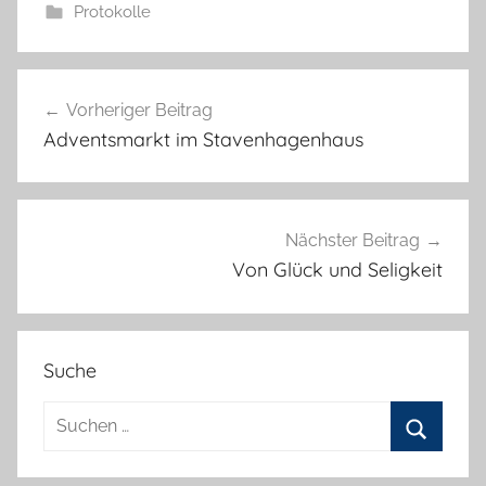
a
Protokolle
n
n
Beitragsnavigation
e
Vorheriger Beitrag
l
Adventsmarkt im Stavenhagenhaus
o
r
e
K
Nächster Beitrag
a
Von Glück und Seligkeit
l
l
a
Suche
Suchen
nach:
Suchen