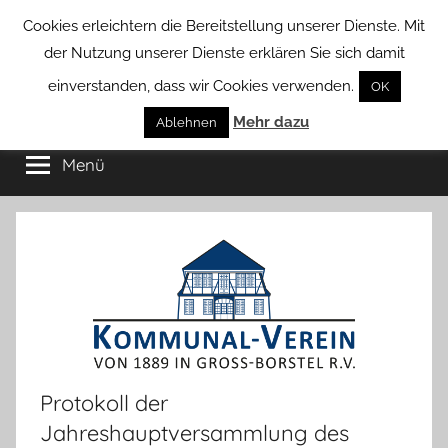
Zum
Cookies erleichtern die Bereitstellung unserer Dienste. Mit
Inhalt
der Nutzung unserer Dienste erklären Sie sich damit
springen
einverstanden, dass wir Cookies verwenden.
OK
Groß
Mehr dazu
Kommunal-
Ablehnen
Verein
Menü
Borstel
von
Groß
Borstel
Protokoll der
Jahreshauptversammlung des