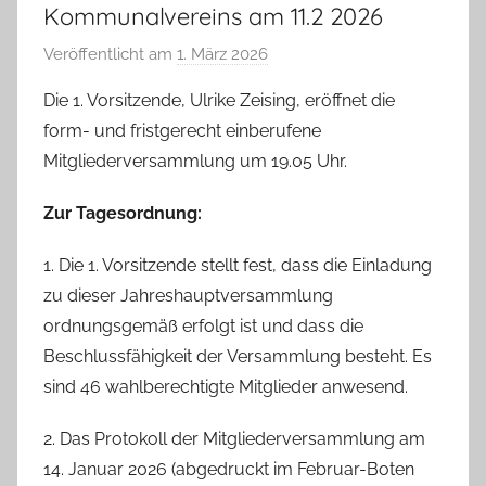
Kommunalvereins am 11.2 2026
Veröffentlicht am
1. März 2026
v
o
Die 1. Vorsitzende, Ulrike Zeising, eröffnet die
n
form- und fristgerecht einberufene
T
Mitgliederversammlung um 19.05 Uhr.
a
b
Zur Tagesordnung:
e
a
1. Die 1. Vorsitzende stellt fest, dass die Einladung
B
zu dieser Jahreshauptversammlung
i
ordnungsgemäß erfolgt ist und dass die
e
Beschlussfähigkeit der Versammlung besteht. Es
n
sind 46 wahlberechtigte Mitglieder anwesend.
a
s
2. Das Protokoll der Mitgliederversammlung am
c
14. Januar 2026 (abgedruckt im Februar-Boten
h