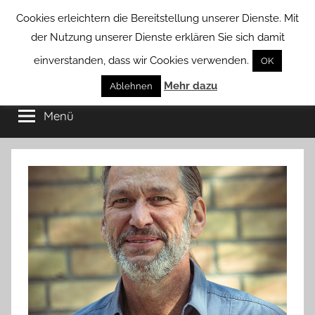
Zum
Cookies erleichtern die Bereitstellung unserer Dienste. Mit
Inhalt
der Nutzung unserer Dienste erklären Sie sich damit
springen
einverstanden, dass wir Cookies verwenden.
OK
Groß
Mehr dazu
Kommunal-
Ablehnen
Verein
Menü
Borstel
von
Groß
Borstel