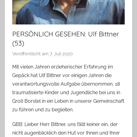
PERSÖNLICH GESEHEN: Ulf Bittner
(53)
Veröffentlicht am
7. Juli 2020
v
o
Mit vielen Jahren erzieherischer Erfahrung im
n
Gepäck hat Ulf Bittner vor einigen Jahren die
T
verantwortungsvolle Aufgabe übernommen, 18
a
traumatisierte Kinder und Jugendliche bei uns in
b
Groß Borstel in ein Leben in unserer Gemeinschaft
e
zu führen und zu begleiten.
a
B
GBB: Lieber Herr Bittner, uns fällt keiner ein, der
i
nicht augenblicklich den Hut vor Ihnen und Ihrer
e