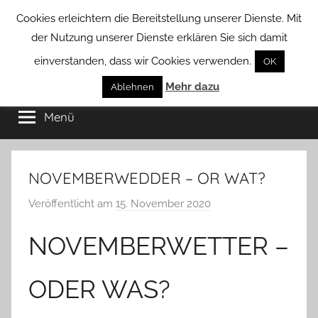
Zum
Cookies erleichtern die Bereitstellung unserer Dienste. Mit
Inhalt
der Nutzung unserer Dienste erklären Sie sich damit
springen
einverstanden, dass wir Cookies verwenden.
OK
Groß
Mehr dazu
Kommunal-
Ablehnen
Verein
Menü
Borstel
von
Groß
Borstel
NOVEMBERWEDDER – OR WAT?
Veröffentlicht am
15. November 2020
v
o
NOVEMBERWETTER –
n
T
a
ODER WAS?
b
e