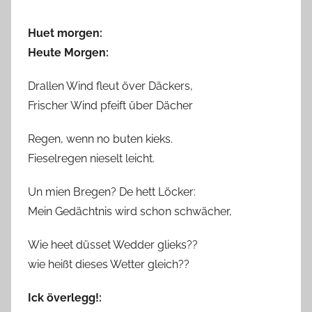
a
Huet morgen:
B
i
Heute Morgen:
e
Drallen Wind fleut över Däckers,
n
Frischer Wind pfeift über Dächer
a
s
Regen, wenn no buten kieks.
c
Fieselregen nieselt leicht.
h
Un mien Bregen? De hett Löcker:
Mein Gedächtnis wird schon schwächer,
Wie heet düsset Wedder glieks??
wie heißt dieses Wetter gleich??
Ick överlegg!: