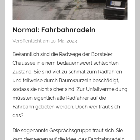
Normal: Fahrbahnradeln
Veröffentlicht am
10. Mai 2023
v
o
Bekanntlich sind die Radwege der Borsteler
n
Chaussee in einem bedauernswert schlechten
T
Zustand. Sie sind viel zu schmal zum Radfahren
a
und teilweise durch Baumwurzeln beschädigt,
b
sodass sie nicht sicher sind. Zur Unfallvermeidung
e
müssten eigentlich alle Radfahrer auf die
a
B
Fahrbahn gebeten werden. Doch wer traut sich
i
das?
e
Die sogenannte Gesprächsgruppe traut sich. Sie
n
a
kam deswegen auf die Idee, das Fahrbahnradeln