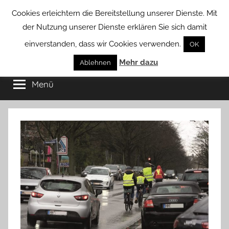
Zum
Cookies erleichtern die Bereitstellung unserer Dienste. Mit
Inhalt
der Nutzung unserer Dienste erklären Sie sich damit
springen
einverstanden, dass wir Cookies verwenden.
OK
Groß
Mehr dazu
Kommunal-
Ablehnen
Verein
Menü
Borstel
von
Groß
Borstel