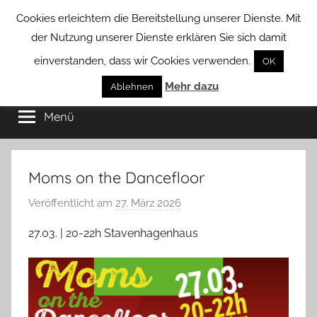
Zum
Cookies erleichtern die Bereitstellung unserer Dienste. Mit
Inhalt
der Nutzung unserer Dienste erklären Sie sich damit
springen
einverstanden, dass wir Cookies verwenden.
OK
Groß
Mehr dazu
Kommunal-
Ablehnen
Verein
Menü
Borstel
von
Groß
Borstel
Moms on the Dancefloor
Veröffentlicht am
27. März 2026
v
o
27.03. | 20-22h Stavenhagenhaus
n
T
a
b
e