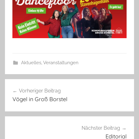
a
B
i
e
n
a
s
Aktuelles
,
Veranstaltungen
c
h
Beitragsnavigation
Vorheriger Beitrag
Vögel in Groß Borstel
Nächster Beitrag
Editorial