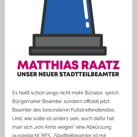
e
a
B
i
e
n
a
s
c
h
Es heißt schon lange nicht mehr Bünabe, sprich
Bürgernaher Beamter, sondern offiziell jetzt
Beamter des besonderen Fußstreifendienstes.
Und, wie sollte es anders sein, auch dafür hat
man sich „von Amts wegen“ eine Abkürzung
ausgedacht: BFS. „Stadtteilbeamter ist mir