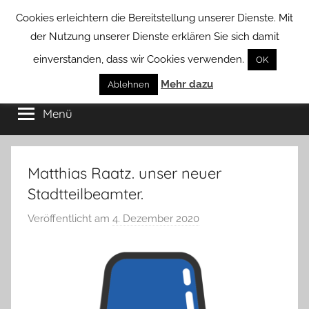
Zum
Cookies erleichtern die Bereitstellung unserer Dienste. Mit
Inhalt
der Nutzung unserer Dienste erklären Sie sich damit
springen
einverstanden, dass wir Cookies verwenden.
OK
Groß
Mehr dazu
Kommunal-
Ablehnen
Verein
Menü
Borstel
von
Groß
Borstel
Matthias Raatz. unser neuer
Stadtteilbeamter.
Veröffentlicht am
4. Dezember 2020
v
o
n
T
a
b