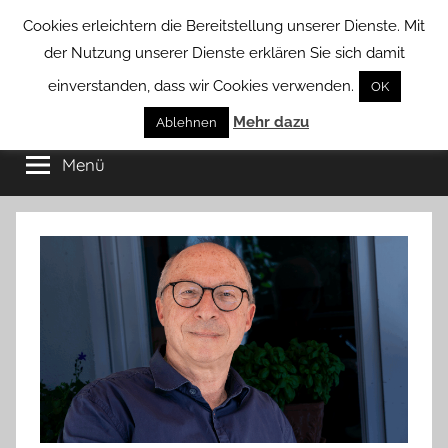
Zum
Cookies erleichtern die Bereitstellung unserer Dienste. Mit
Inhalt
der Nutzung unserer Dienste erklären Sie sich damit
springen
einverstanden, dass wir Cookies verwenden.
OK
Groß
Mehr dazu
Kommunal-
Ablehnen
Verein
Menü
Borstel
von
Groß
Borstel