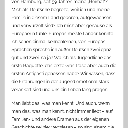
a
von Hamburg, seit 59 Jahren meine „Heimat“?
s
Mich als Deutsche begreife, weil ich und meine
c
Familie in diesem Land geboren, aufgewachsen
h
und verwurzelt sind? Ich mich aber genauso als
Europäerin fühle. Europas meiste Länder konnte
ich schon einmal kennenlernen, von Europas
Sprachen spreche ich außer Deutsch zwei ganz
gut und zwei, na ja? Wo ich als Jugendliche das
erste Baguette, das erste Glas Rosé aber auch die
ersten Antipasti genossen habe? Wir wissen, dass
die Erfahrungen in der Jugend emotional stark
verankert sind und uns ein Leben lang prägen.
Man liebt das, was man kennt. Und auch, wenn
man das, was man kennt, nicht immer liebt – auf
Familien- und andere Dramen aus der eigenen
Geschichte sei hier verwiesen – so sind einem die