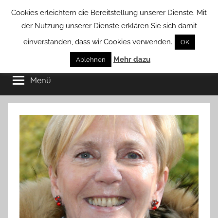
Zum
Cookies erleichtern die Bereitstellung unserer Dienste. Mit
Inhalt
der Nutzung unserer Dienste erklären Sie sich damit
springen
einverstanden, dass wir Cookies verwenden.
OK
Groß
Mehr dazu
Kommunal-
Ablehnen
Verein
Menü
Borstel
von
Groß
Borstel