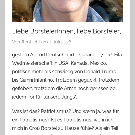
Liebe Borstelerinnen, liebe Borsteler,
Veröffentlicht am
1. Juli 2026
v
o
gestern Abend Deutschland – Curacao: 7 – 1! Fifa
n
Weltmeisterschaft in USA, Kanada, Mexico,
T
politisch mehr als schwierig von Donald Trump
a
bis Gianni Infantino. Trotzdem geguckt, trotzdem
b
gefiebert, trotzdem die Arme hoch gerissen bei
e
jedem Tor für „unsere Jungs“.
a
B
Was ist das? Patriotismus? Und wenn ja, was für
i
ein Patriotismus? Ist es Patriotismus, wenn ich
e
mich in Groß Borstel zu Hause fühle? Als ein Teil
n