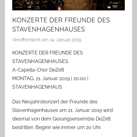
KONZERTE DER FREUNDE DES
STAVENHAGENHAUSES
Veröffentlicht am
14. Januar 2019
v
o
KONZERTE DER FREUNDE DES
n
STAVENHAGENHAUSES
T
A-Capella-Chor DeZett
a
MONTAG, 21. Januar 2019 | 20:00 |
b
STAVENHAGENHAUS
e
a
Das Neujahrskonzert der Freunde des
B
Stavenhagenhauses am 21. Januar 2019 wird
i
diesmal von dem Gesangsensemble DeZett
e
bestritten. Beginn wie immer um 20 Uhr.
n
a