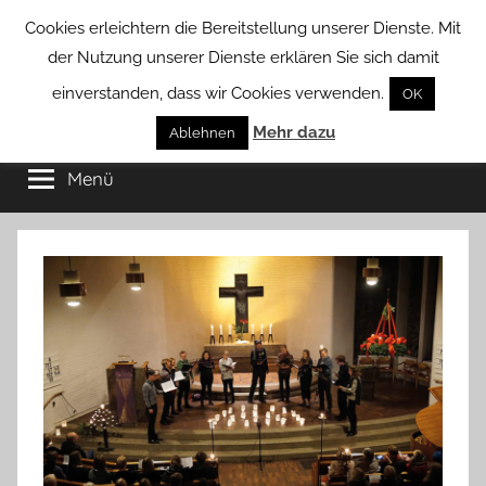
Zum
Cookies erleichtern die Bereitstellung unserer Dienste. Mit
Inhalt
der Nutzung unserer Dienste erklären Sie sich damit
springen
einverstanden, dass wir Cookies verwenden.
OK
Groß
Mehr dazu
Kommunal-
Ablehnen
Verein
Menü
Borstel
von
Groß
Borstel