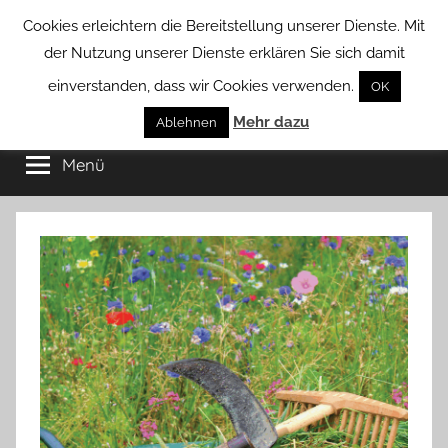
Zum
Cookies erleichtern die Bereitstellung unserer Dienste. Mit
Inhalt
der Nutzung unserer Dienste erklären Sie sich damit
springen
einverstanden, dass wir Cookies verwenden.
OK
Groß
Mehr dazu
Kommunal-
Ablehnen
Verein
Menü
Borstel
von
Groß
Borstel