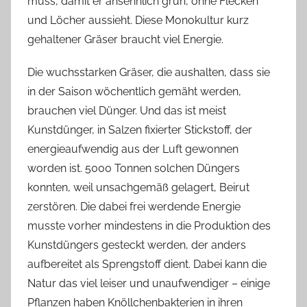
muss, damit er ansehnlich grün, ohne Flecken
e
und Löcher aussieht. Diese Monokultur kurz
n
gehaltener Gräser braucht viel Energie.
a
s
Die wuchsstarken Gräser, die aushalten, dass sie
c
in der Saison wöchentlich gemäht werden,
h
brauchen viel Dünger. Und das ist meist
Kunstdünger, in Salzen fixierter Stickstoff, der
energieaufwendig aus der Luft gewonnen
worden ist. 5000 Tonnen solchen Düngers
konnten, weil unsachgemäß gelagert, Beirut
zerstören. Die dabei frei werdende Energie
musste vorher mindestens in die Produktion des
Kunstdüngers gesteckt werden, der anders
aufbereitet als Sprengstoff dient. Dabei kann die
Natur das viel leiser und unaufwendiger – einige
Pflanzen haben Knöllchenbakterien in ihren