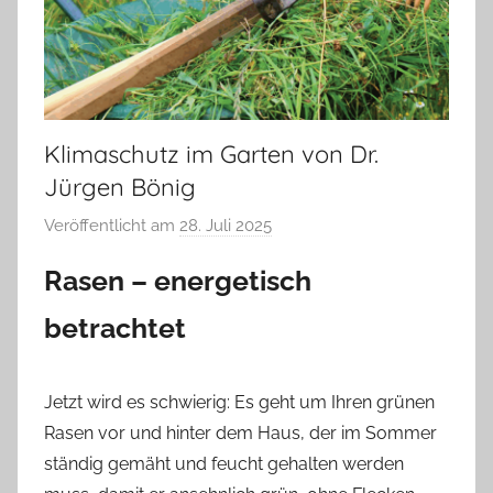
Klimaschutz im Garten von Dr.
Jürgen Bönig
Veröffentlicht am
28. Juli 2025
v
o
Rasen – energetisch
n
T
betrachtet
a
b
e
Jetzt wird es schwierig: Es geht um Ihren grünen
a
Rasen vor und hinter dem Haus, der im Sommer
B
ständig gemäht und feucht gehalten werden
i