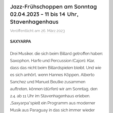
Jazz-Frühschoppen am Sonntag
02.04.2023 – 11 bis 14 Uhr,
Stavenhagenhaus
Veröffentlicht am
26. März 2023
v
o
SAXYARPA
n
T
Drei Musiker, die sich beim Billard getroffen haben:
a
Saxophon, Harfe und Percussion (Cajon). Klar,
b
dass das nicht beim Billardspielen bleibt. Und wie
e
es sich anhört, wenn Hannes Köppen, Alberto
a
Sanchez und Manuel Beutke zusammen
B
auftreten, können (dürfen) wir am Sonntag, den
i
2.4. ab 11 Uhr im Stavenhagenhaus erleben.
e
„Saxyarpa“spielt ein Programm aus moderner
n
a
Musik aus Paraguay in das sich immer wieder