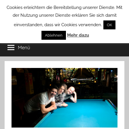
Zum
Cookies erleichtern die Bereitstellung unserer Dienste. Mit
Inhalt
der Nutzung unserer Dienste erklären Sie sich damit
springen
einverstanden, dass wir Cookies verwenden.
OK
Groß
Mehr dazu
Kommunal-
Ablehnen
Verein
Menü
Borstel
von
Groß
Borstel