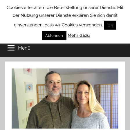
Zum
Cookies erleichtern die Bereitstellung unserer Dienste. Mit
Inhalt
der Nutzung unserer Dienste erklären Sie sich damit
springen
einverstanden, dass wir Cookies verwenden.
OK
Groß
Mehr dazu
Kommunal-
Ablehnen
Verein
Menü
Borstel
von
Groß
Borstel