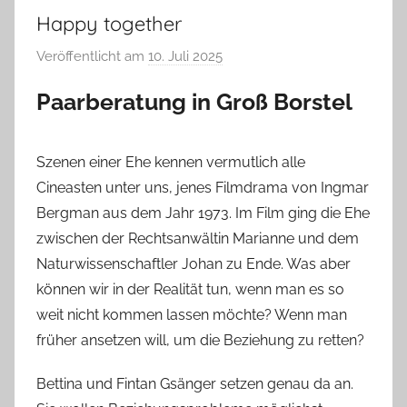
Happy together
Veröffentlicht am
10. Juli 2025
v
o
Paarberatung in Groß Borstel
n
T
a
Szenen einer Ehe kennen vermutlich alle
b
Cineasten unter uns, jenes Filmdrama von Ingmar
e
Bergman aus dem Jahr 1973. Im Film ging die Ehe
a
zwischen der Rechtsanwältin Marianne und dem
B
Naturwissenschaftler Johan zu Ende. Was aber
i
können wir in der Realität tun, wenn man es so
e
weit nicht kommen lassen möchte? Wenn man
n
a
früher ansetzen will, um die Beziehung zu retten?
s
Bettina und Fintan Gsänger setzen genau da an.
c