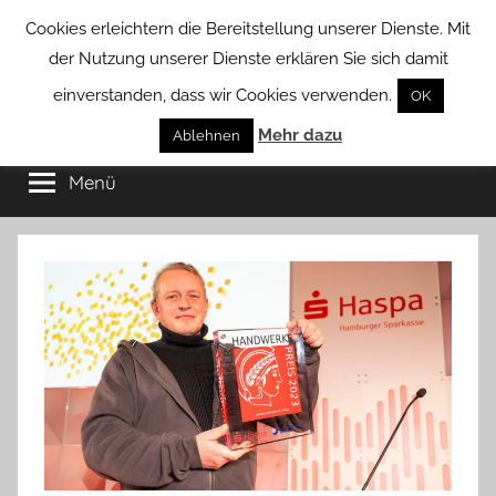
Zum
Cookies erleichtern die Bereitstellung unserer Dienste. Mit
Inhalt
der Nutzung unserer Dienste erklären Sie sich damit
springen
einverstanden, dass wir Cookies verwenden.
OK
Groß
Mehr dazu
Kommunal-
Ablehnen
Verein
Menü
Borstel
von
Groß
Borstel