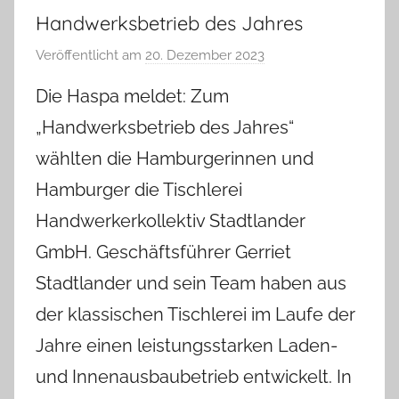
Handwerksbetrieb des Jahres
Veröffentlicht am
20. Dezember 2023
v
o
Die Haspa meldet: Zum
n
„Handwerksbetrieb des Jahres“
T
a
wählten die Hamburgerinnen und
b
Hamburger die Tischlerei
e
a
Handwerkerkollektiv Stadtlander
B
GmbH. Geschäftsführer Gerriet
i
Stadtlander und sein Team haben aus
e
n
der klassischen Tischlerei im Laufe der
a
Jahre einen leistungsstarken Laden-
s
und Innenausbaubetrieb entwickelt. In
c