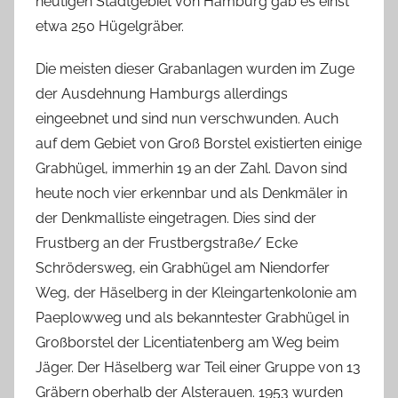
heutigen Stadtgebiet von Hamburg gab es einst
c
etwa 250 Hügelgräber.
h
Die meisten dieser Grabanlagen wurden im Zuge
der Ausdehnung Hamburgs allerdings
eingeebnet und sind nun verschwunden. Auch
auf dem Gebiet von Groß Borstel existierten einige
Grabhügel, immerhin 19 an der Zahl. Davon sind
heute noch vier erkennbar und als Denkmäler in
der Denkmalliste eingetragen. Dies sind der
Frustberg an der Frustbergstraße/ Ecke
Schrödersweg, ein Grabhügel am Niendorfer
Weg, der Häselberg in der Kleingartenkolonie am
Paeplowweg und als bekanntester Grabhügel in
Großborstel der Licentiatenberg am Weg beim
Jäger. Der Häselberg war Teil einer Gruppe von 13
Gräbern oberhalb der Alsterauen. 1953 wurden