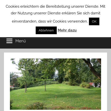
Zum
Cookies erleichtern die Bereitstellung unserer Dienste. Mit
Inhalt
der Nutzung unserer Dienste erklären Sie sich damit
springen
einverstanden, dass wir Cookies verwenden.
OK
Groß
Mehr dazu
Kommunal-
Ablehnen
Verein
Menü
Borstel
von
Groß
Borstel