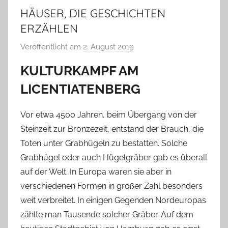
HÄUSER, DIE GESCHICHTEN
ERZÄHLEN
Veröffentlicht am
2. August 2019
v
o
KULTURKAMPF AM
n
LICENTIATENBERG
T
a
b
Vor etwa 4500 Jahren, beim Übergang von der
e
Steinzeit zur Bronzezeit, entstand der Brauch, die
a
Toten unter Grabhügeln zu bestatten. Solche
B
Grabhügel oder auch Hügelgräber gab es überall
i
auf der Welt. In Europa waren sie aber in
e
verschiedenen Formen in großer Zahl besonders
n
weit verbreitet. In einigen Gegenden Nordeuropas
a
zählte man Tausende solcher Gräber. Auf dem
s