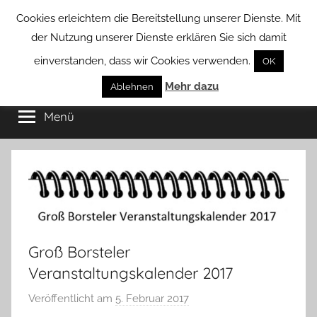
Zum
Cookies erleichtern die Bereitstellung unserer Dienste. Mit
Inhalt
der Nutzung unserer Dienste erklären Sie sich damit
springen
einverstanden, dass wir Cookies verwenden.
OK
Groß
Mehr dazu
Kommunal-
Ablehnen
Verein
Menü
Borstel
von
Groß
Borstel
Groß Borsteler
Veranstaltungskalender 2017
Veröffentlicht am
5. Februar 2017
v
o