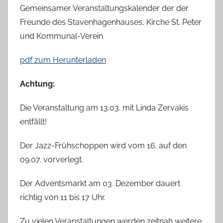
Gemeinsamer Veranstaltungskalender der der
n
Freunde des Stavenhagenhauses, Kirche St. Peter
H
und Kommunal-Verein
a
n
pdf zum Herunterladen
n
e
Achtung:
l
o
Die Veranstaltung am 13.03. mit Linda Zervakis
r
entfällt!
e
K
Der Jazz-Frühschoppen wird vom 16. auf den
a
09.07. vorverlegt.
l
l
Der Adventsmarkt am 03. Dezember dauert
a
richtig von 11 bis 17 Uhr.
Zu vielen Veranstaltungen werden zeitnah weitere