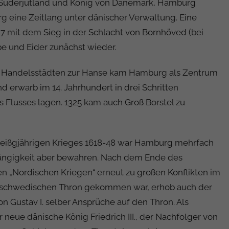
n Süderjütland und König von Dänemark, Hamburg
rg eine Zeitlang unter dänischer Verwaltung. Eine
7 mit dem Sieg in der Schlacht von Bornhöved (bei
e und Eider zunächst wieder.
Handelsstädten zur Hanse kam Hamburg als Zentrum
 erwarb im 14. Jahrhundert in drei Schritten
es Flusses lagen. 1325 kam auch Groß Borstel zu
reißgjährigen Krieges 1618-48 war Hamburg mehrfach
hängigkeit aber bewahren. Nach dem Ende des
en „Nordischen Kriegen“ erneut zu großen Konflikten im
n schwedischen Thron gekommen war, erhob auch der
on Gustav I. selber Ansprüche auf den Thron. Als
 neue dänische König Friedrich III., der Nachfolger von