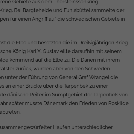
lorene Gebiete aus dem Thorsteinssonkrieg
rieg. Bei Bargteheide und Fuhlsbüttel sammelte der
pen für einen Angriff auf die schwedischen Gebiete in
t die Elbe und besetzten die im Dreißigjährigen Krieg
he König Karl X. Gustav eilte daraufhin mit seinem
sloe kommend auf die Elbe zu. Die Dänen mit ihrem
alster zurück, wurden aber von den Schweden
den unter der Führung von General Graf Wrangel die
es an einer Brücke über die Tarpenbek zu einer
nde dänische Reiter im Sumpfgebiet der Tarpenbek von
r später musste Dänemark den Frieden von Roskilde
abtreten.
 zusammengewürfelter Haufen unterschiedlicher