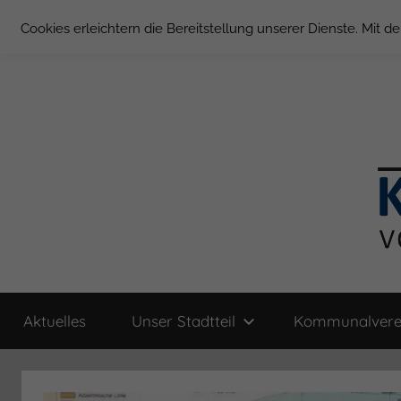
Zum
Cookies erleichtern die Bereitstellung unserer Dienste. Mit 
Inhalt
springen
Groß
Kommunal-
Verein
Aktuelles
Unser Stadtteil
Kommunalvere
von
Borstel
Groß
Borstel