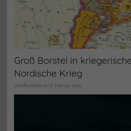
Groß Borstel in kriegerische
Nordische Krieg
Veröffentlicht am
6. Februar 2026
v
o
n
T
a
b