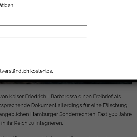
ätigen
tverständlich kostenlos.
 Kaiser Friedrich I. Barbarossa einen Freibrief als
entsprechende Dokument allerdings für eine Fälschung.
 angeblichen Hamburger Sonderrechten. Fast 500 Jahre
n ihr Reich zu integrieren.