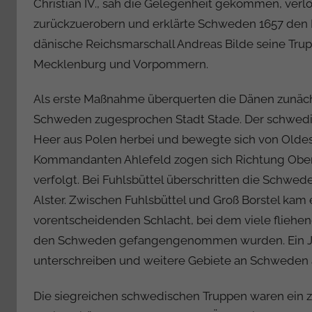
Christian IV., sah die Gelegenheit gekommen, ver
zurückzuerobern und erklärte Schweden 1657 den K
dänische Reichsmarschall Andreas Bilde seine Trup
Mecklenburg und Vorpommern.
Als erste Maßnahme überquerten die Dänen zunächs
Schweden zugesprochen Stadt Stade. Der schwedisc
Heer aus Polen herbei und bewegte sich von Olde
Kommandanten Ahlefeld zogen sich Richtung Ober
verfolgt. Bei Fuhlsbüttel überschritten die Schwe
Alster. Zwischen Fuhlsbüttel und Groß Borstel kam 
vorentscheidenden Schlacht, bei dem viele fliehe
den Schweden gefangengenommen wurden. Ein Jah
unterschreiben und weitere Gebiete an Schweden 
Die siegreichen schwedischen Truppen waren ein