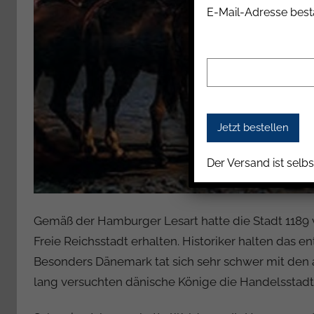
E-Mail-Adresse best
Der Versand ist selbs
Gemäß der Hamburger Lesart hatte die Stadt 1189 von
Freie Reichsstadt erhalten. Historiker halten das 
Besonders Dänemark tat sich sehr schwer mit den
lang versuchten dänische Könige die Handelsstadt i