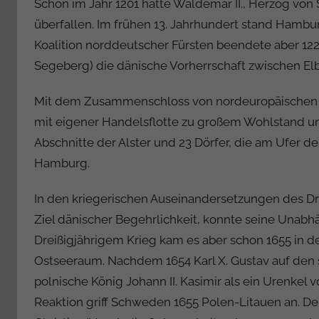
Schon im Jahr 1201 hatte Waldemar II., Herzog vo
überfallen. Im frühen 13. Jahrhundert stand Hambu
Koalition norddeutscher Fürsten beendete aber 122
Segeberg) die dänische Vorherrschaft zwischen Elb
Mit dem Zusammenschloss von nordeuropäischen 
mit eigener Handelsflotte zu großem Wohlstand und
Abschnitte der Alster und 23 Dörfer, die am Ufer d
Hamburg.
In den kriegerischen Auseinandersetzungen des D
Ziel dänischer Begehrlichkeit, konnte seine Unab
Dreißigjährigem Krieg kam es aber schon 1655 in d
Ostseeraum. Nachdem 1654 Karl X. Gustav auf de
polnische König Johann II. Kasimir als ein Urenkel v
Reaktion griff Schweden 1655 Polen-Litauen an. Der