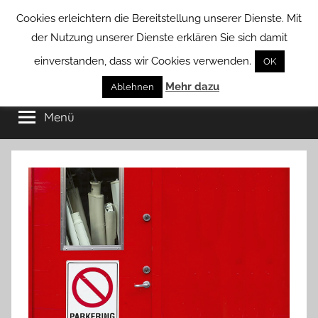
Zum
Cookies erleichtern die Bereitstellung unserer Dienste. Mit
Inhalt
der Nutzung unserer Dienste erklären Sie sich damit
springen
einverstanden, dass wir Cookies verwenden.
OK
Groß
Mehr dazu
Kommunal-
Ablehnen
Verein
Menü
Borstel
von
Groß
Borstel