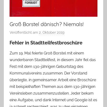
Groß Borstel dänisch? Niemals!
Veröffentlicht am
2. Oktober 2019
v
o
Fehler in Stadtteilfestbroschüre
n
T
Zum 19. Mal feierte Groß Borstel mit einem
a
wunderbaren Stadtteilfest, in diesem Jahr fiel das
b
Fest mit dem 130-jährigen Geburtstag des
e
Kommunalvereins zusammen. Der Vorstand
a
überlegte, in gemeinsamer Arbeit eine Broschüre
B
mit beispielhaften Themen aus dem 130-jährigen
i
Vereinsleben zusammenzustellen. Jeder bekam
e
eine Aufgabe, und dank Internet und Google ist es
n
ja schnell recherchiert, was zu den einzelnen