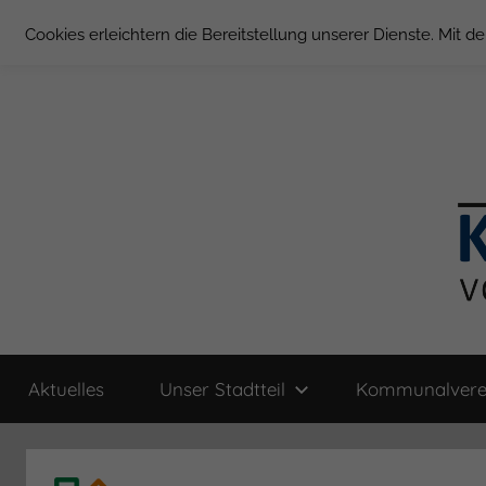
Zum
Cookies erleichtern die Bereitstellung unserer Dienste. Mit 
Inhalt
springen
Groß
Kommunal-
Verein
Aktuelles
Unser Stadtteil
Kommunalvere
von
Borstel
Groß
Borstel