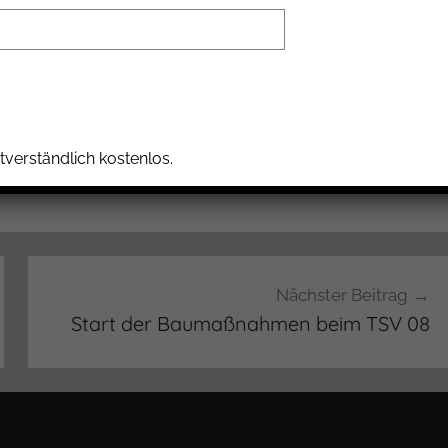
boom, zur Verfügung: Tel. 040 / 3 80 79 15-40, d.stocker@bhh-
w.bhh-sozialkontor.de
tverständlich kostenlos.
Nächster Beitrag
Start der Baumaßnahmen beim TSV 08