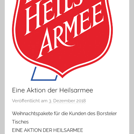
Eine Aktion der Heilsarmee
Veröffentlicht am
3. Dezember 2018
v
o
Weihnachtspakete für die Kunden des Borsteler
n
Tisches
T
EINE AKTION DER HEILSARMEE
a