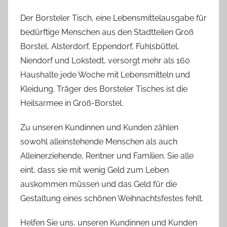
b
Der Borsteler Tisch, eine Lebensmittelausgabe für
e
bedürftige Menschen aus den Stadtteilen Groß
a
Borstel, Alsterdorf, Eppendorf, Fuhlsbüttel,
B
Niendorf und Lokstedt, versorgt mehr als 160
i
Haushalte jede Woche mit Lebensmitteln und
e
Kleidung. Träger des Borsteler Tisches ist die
n
a
Heilsarmee in Groß-Borstel.
s
Zu unseren Kundinnen und Kunden zählen
c
sowohl alleinstehende Menschen als auch
h
Alleinerziehende, Rentner und Familien. Sie alle
eint, dass sie mit wenig Geld zum Leben
auskommen müssen und das Geld für die
Gestaltung eines schönen Weihnachtsfestes fehlt.
Helfen Sie uns, unseren Kundinnen und Kunden