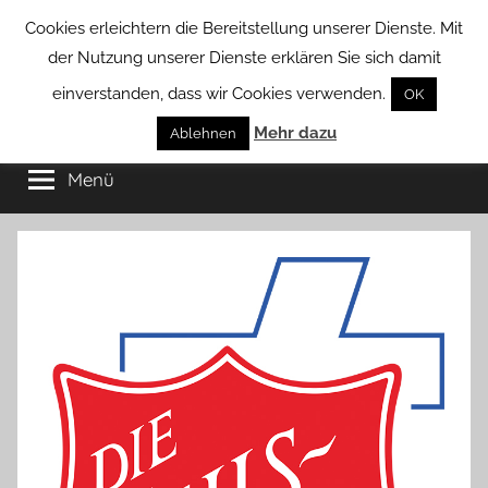
Zum
Cookies erleichtern die Bereitstellung unserer Dienste. Mit
Inhalt
der Nutzung unserer Dienste erklären Sie sich damit
springen
einverstanden, dass wir Cookies verwenden.
OK
Groß
Mehr dazu
Kommunal-
Ablehnen
Verein
Menü
Borstel
von
Groß
Borstel