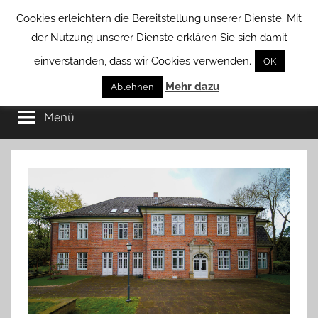
Zum
Cookies erleichtern die Bereitstellung unserer Dienste. Mit
Inhalt
der Nutzung unserer Dienste erklären Sie sich damit
springen
einverstanden, dass wir Cookies verwenden.
OK
Groß
Mehr dazu
Kommunal-
Ablehnen
Verein
Menü
Borstel
von
Groß
Borstel