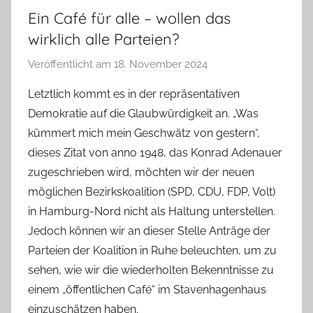
Ein Café für alle – wollen das
wirklich alle Parteien?
Veröffentlicht am
18. November 2024
v
o
Letztlich kommt es in der repräsentativen
n
Demokratie auf die Glaubwürdigkeit an. „Was
T
kümmert mich mein Geschwätz von gestern“,
a
dieses Zitat von anno 1948, das Konrad Adenauer
b
zugeschrieben wird, möchten wir der neuen
e
möglichen Bezirkskoalition (SPD, CDU, FDP, Volt)
a
B
in Hamburg-Nord nicht als Haltung unterstellen.
i
Jedoch können wir an dieser Stelle Anträge der
e
Parteien der Koalition in Ruhe beleuchten, um zu
n
sehen, wie wir die wiederholten Bekenntnisse zu
a
einem „öffentlichen Café“ im Stavenhagenhaus
s
einzuschätzen haben.