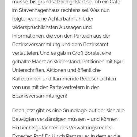
a
müsse, bis grundsätzlich geklärt sei, ob ein Café
s
im Stavenhagenhaus rechtens sei. Was nun
c
folgte, war eine Achterbahnfahrt der
h
widersprüchlichsten Aussagen und
Informationen, die von den Parteien aus der
Bezirksversammlung und dem Bezirksamt
verlauteten. Und es gab in Groß Borstel eine
geballte Macht an Widerstand, Petitionen mit 6911
Unterschriften, Aktionen und öffentliche
Kaffeetrinken und flammende Redeschlachten
von uns mit den Parteivertretern in den
Bezirksversammlungen!
Doch jetzt gibt es eine Grundlage, auf der sich alle
Beteiligten verständigen müssen – und können:
Ein Rechtsgutachten des Verwaltungsrechts-
Experten Prof. Dr. Ulrich Ramsauer, in dem er die