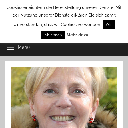
Zum
Cookies erleichtern die Bereitstellung unserer Dienste. Mit
Inhalt
der Nutzung unserer Dienste erklären Sie sich damit
springen
einverstanden, dass wir Cookies verwenden.
OK
Groß
Mehr dazu
Kommunal-
Ablehnen
Verein
Menü
Borstel
von
Groß
Borstel