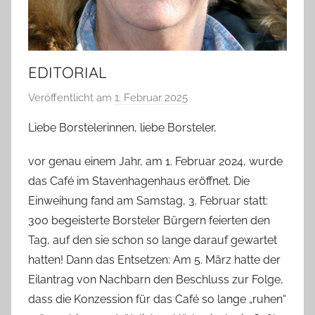
EDITORIAL
Veröffentlicht am
1. Februar 2025
v
o
Liebe Borstelerinnen, liebe Borsteler,
n
T
vor genau einem Jahr, am 1. Februar 2024, wurde
a
das Café im Stavenhagenhaus eröffnet. Die
b
Einweihung fand am Samstag, 3. Februar statt:
e
300 begeisterte Borsteler Bürgern feierten den
a
Tag, auf den sie schon so lange darauf gewartet
B
hatten! Dann das Entsetzen: Am 5. März hatte der
i
Eilantrag von Nachbarn den Beschluss zur Folge,
e
dass die Konzession für das Café so lange „ruhen“
n