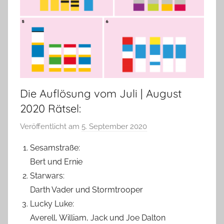
Die Auflösung vom Juli | August
2020 Rätsel:
Veröffentlicht am
5. September 2020
v
o
Sesamstraße:
n
Bert und Ernie
T
Starwars:
a
Darth Vader und Stormtrooper
b
Lucky Luke:
e
Averell, William, Jack und Joe Dalton
a