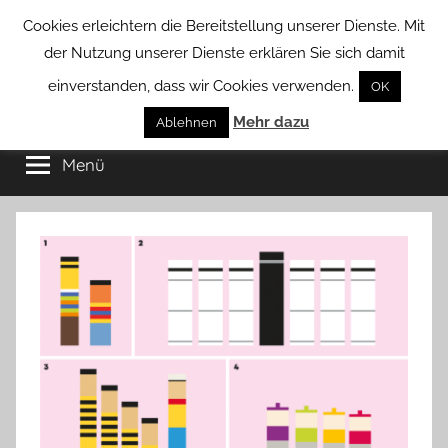
Zum
Cookies erleichtern die Bereitstellung unserer Dienste. Mit
Inhalt
der Nutzung unserer Dienste erklären Sie sich damit
springen
einverstanden, dass wir Cookies verwenden.
OK
Groß
Mehr dazu
Kommunal-
Ablehnen
Verein
Menü
Borstel
von
Groß
Borstel