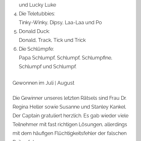
B
und Lucky Luke
i
Die Teletubbies:
e
Tinky-Winky, Dipsy, Laa-Laa und Po
n
Donald Duck:
a
Donald, Track, Tick und Trick
s
Die Schlümpfe:
c
Papa Schlumpf, Schlumpf, Schlumpfine,
h
Schlumpf und Schlumpf.
Gewonnen im Juli | August
Die Gewinner unseres letzten Rätsels sind Frau Dr.
Regina Heller sowie Susanne und Stanley Kankel.
Der Captain gratuliert herzlich. Es gab wieder viele
Teilnehmer mit fast richtigen Lösungen, allerdings
mit dem häufigen Flüchtigkeitsfehler der falschen