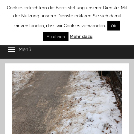
Zum
Cookies erleichtern die Bereitstellung unserer Dienste. Mit
Inhalt
der Nutzung unserer Dienste erklären Sie sich damit
springen
einverstanden, dass wir Cookies verwenden.
OK
Groß
Mehr dazu
Kommunal-
Ablehnen
Verein
Menü
Borstel
von
Groß
Borstel