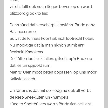
e
villicht fallt ook noch Regen boven op un warrt
n
blitzoordig ook to Ies:
a
s
Denn sünd dat verscharpt Ümstänn‘ för de ganz
c
Balanceereree.
h
Sülvst de Kinners köönt sik nich lootrecht holen.
Nu mookt de dat ja man nixnich ut mit ehr
flexibeln Knookens.
De Lütten loot sick fallen, glitscht op’n Buuk op
dat Ies un spijöökt rüm.
Man wi Olen mööt beten oppassen, op uns möör
Kalkstellaasch.
Un för uns is dat mit de Höög nu ook all vörbi;
de Rest-Sneeklüten un -hümpels
sünd to Spottbüllers worrn för de fien helllicht