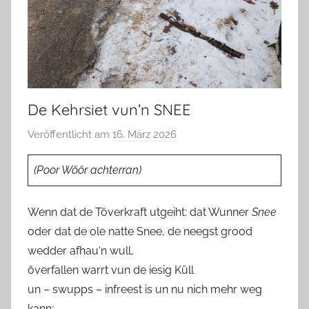
De Kehrsiet vun’n SNEE
Veröffentlicht am
16. März 2026
v
o
(Poor Wöör achterran)
n
T
a
Wenn dat de Töverkraft utgeiht: dat Wunner
Snee
b
oder dat de ole natte Snee, de neegst grood
e
wedder afhau‘n wull,
a
överfallen warrt vun de iesig Küll
B
un – swupps – infreest is un nu nich mehr weg
i
kann;