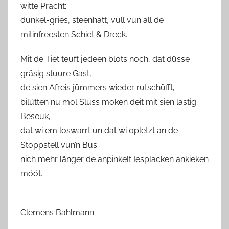
witte Pracht:
dunkel-gries, steenhatt, vull vun all de
mitinfreesten Schiet & Dreck.
Mit de Tiet teuft jedeen blots noch, dat düsse
gräsig stuure Gast,
de sien Afreis jümmers wieder rutschüfft,
bilütten nu mol Sluss moken deit mit sien lastig
Beseuk,
dat wi em loswarrt un dat wi opletzt an de
Stoppstell vun’n Bus
nich mehr länger de anpinkelt Iesplacken ankieken
mööt.
Clemens Bahlmann