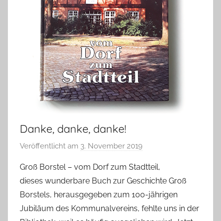
Danke, danke, danke!
Veröffentlicht am
3. November 2019
v
o
Groß Borstel – vom Dorf zum Stadtteil,
n
dieses wunderbare Buch zur Geschichte Groß
T
Borstels, herausgegeben zum 100-jährigen
a
Jubiläum des Kommunalvereins, fehlte uns in der
b