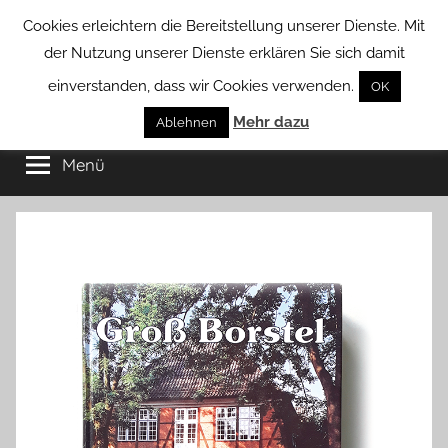
Zum
Cookies erleichtern die Bereitstellung unserer Dienste. Mit
Inhalt
der Nutzung unserer Dienste erklären Sie sich damit
springen
einverstanden, dass wir Cookies verwenden.
OK
Groß
Mehr dazu
Kommunal-
Ablehnen
Verein
Menü
Borstel
von
Groß
Borstel