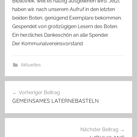
Bibliothek, weil es häufig ausgeliehen wird. Jetzt
e
haben wir, nach unserem Aufruf in den letzten
a
B
beiden Boten, genügend Exemplare bekommen.
i
Gespendet von großzügigen Lesern des Boten.
e
Ein herzliches Dankeschön an alle Spender.
n
Der Kommunalvereinsvorstand
a
s
Aktuelles
c
h
Beitragsnavigation
Vorheriger Beitrag
GEMEINSAMES LATERNEBASTELN
Nächster Beitrag