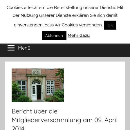
Zum
Cookies erleichtern die Bereitstellung unserer Dienste. Mit
Inhalt
der Nutzung unserer Dienste erklären Sie sich damit
springen
einverstanden, dass wir Cookies verwenden.
OK
Groß
Mehr dazu
Kommunal-
Ablehnen
Verein
Menü
Borstel
von
Groß
Borstel
Bericht über die
Mitgliederversammlung am 09. April
2014