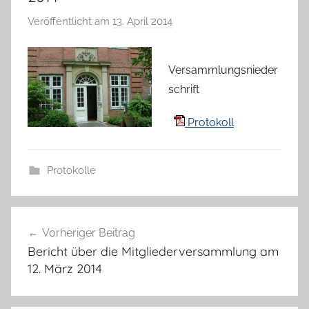
Veröffentlicht am
13. April 2014
v
o
n
Versammlungsnieder
H
schrift
a
n
Protokoll
n
e
l
Protokolle
o
r
Beitragsnavigation
e
Vorheriger Beitrag
K
Bericht über die Mitgliederversammlung am
a
12. März 2014
l
l
a