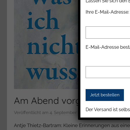
Lassen Sie sich den
Ihre E-Mail-Adresse:
E-Mail-Adresse best
Am Abend vorgelesen
Der Versand ist selbs
Veröffentlicht am
4. September 2019
v
o
Antje Thietz-Bartram: Kleine Erinnerungen aus ei
n