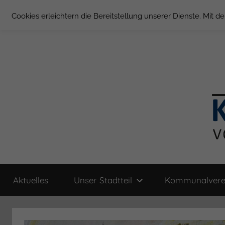
Zum
Cookies erleichtern die Bereitstellung unserer Dienste. Mit 
Inhalt
springen
Groß
Kommunal-
Verein
Aktuelles
Unser Stadtteil
Kommunalvere
von
Borstel
Groß
Borstel