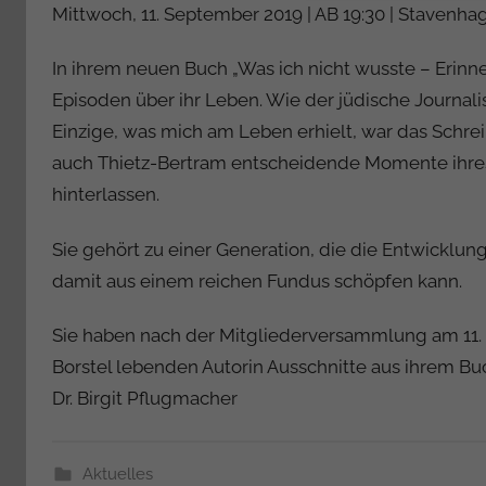
Mittwoch, 11. September 2019 | AB 19:30 | Stavenh
T
a
In ihrem neuen Buch „Was ich nicht wusste – Erinn
b
Episoden über ihr Leben. Wie der jüdische Journalis
e
Einzige, was mich am Leben erhielt, war das Schreib
a
B
auch Thietz-Bertram entscheidende Momente ihre
i
hinterlassen.
e
n
Sie gehört zu einer Generation, die die Entwicklun
a
damit aus einem reichen Fundus schöpfen kann.
s
c
Sie haben nach der Mitgliederversammlung am 11. 
h
Borstel lebenden Autorin Ausschnitte aus ihrem 
Dr. Birgit Pflugmacher
Aktuelles