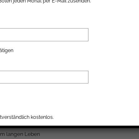
 Boten jeden Monat per E-Mail zusenden.
ätigen
tverständlich kostenlos.
nem langen Leben