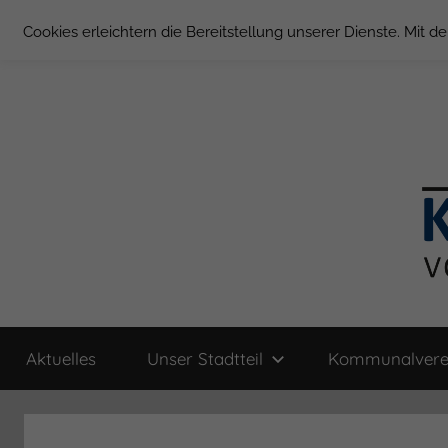
Zum
Cookies erleichtern die Bereitstellung unserer Dienste. Mit 
Inhalt
springen
Groß
Kommunal-
Verein
Aktuelles
Unser Stadtteil
Kommunalvere
von
Borstel
Groß
Borstel