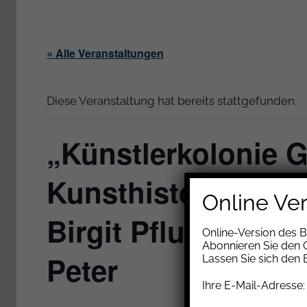
« Alle Veranstaltungen
Diese Veranstaltung hat bereits stattgefunden.
„Künstlerkolonie G
Kunsthistorischer 
Online Ve
Birgit Pflugmacher 
Online-Version des 
Abonnieren Sie den G
Peter
Lassen Sie sich den
Ihre E-Mail-Adresse: