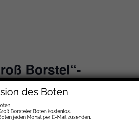
roß Borstel“-
Vortrag von Dr.
rsion des Boten
in der Kirche St.
Boten
roß Borsteler Boten kostenlos.
 Boten jeden Monat per E-Mail zusenden.