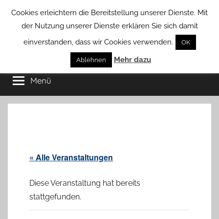
Zum
Cookies erleichtern die Bereitstellung unserer Dienste. Mit
Inhalt
der Nutzung unserer Dienste erklären Sie sich damit
springen
einverstanden, dass wir Cookies verwenden.
OK
Groß
Mehr dazu
Kommunal-
Ablehnen
Verein
Menü
Borstel
von
Groß
Borstel
« Alle Veranstaltungen
Diese Veranstaltung hat bereits
stattgefunden.