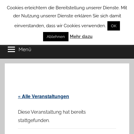
Zum
Cookies erleichtern die Bereitstellung unserer Dienste. Mit
Inhalt
der Nutzung unserer Dienste erklären Sie sich damit
springen
einverstanden, dass wir Cookies verwenden.
OK
Groß
Mehr dazu
Kommunal-
Ablehnen
Verein
Menü
Borstel
von
Groß
Borstel
« Alle Veranstaltungen
Diese Veranstaltung hat bereits
stattgefunden.