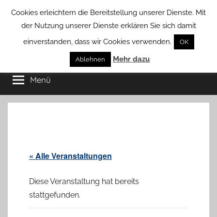
Zum
Cookies erleichtern die Bereitstellung unserer Dienste. Mit
Inhalt
der Nutzung unserer Dienste erklären Sie sich damit
springen
einverstanden, dass wir Cookies verwenden.
OK
Groß
Mehr dazu
Kommunal-
Ablehnen
Verein
Menü
Borstel
von
Groß
Borstel
« Alle Veranstaltungen
Diese Veranstaltung hat bereits
stattgefunden.