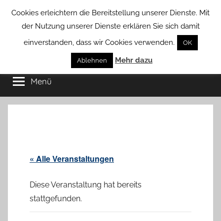
Zum
Cookies erleichtern die Bereitstellung unserer Dienste. Mit
Inhalt
der Nutzung unserer Dienste erklären Sie sich damit
springen
einverstanden, dass wir Cookies verwenden.
OK
Groß
Mehr dazu
Kommunal-
Ablehnen
Verein
Menü
Borstel
von
Groß
Borstel
« Alle Veranstaltungen
Diese Veranstaltung hat bereits
stattgefunden.