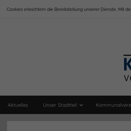
Zum
Cookies erleichtern die Bereitstellung unserer Dienste. Mit 
Inhalt
springen
Groß
Kommunal-
Verein
Aktuelles
Unser Stadtteil
Kommunalvere
von
Borstel
Groß
Borstel