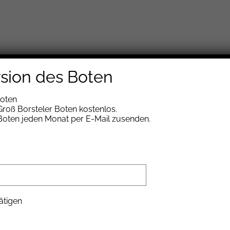
rsion des Boten
Boten
roß Borsteler Boten kostenlos.
 Boten jeden Monat per E-Mail zusenden.
LOS
en
ätigen