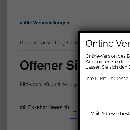
« Alle Veranstaltungen
Online Ve
Diese Veranstaltung hat bereits stattgefunden.
Online-Version des 
Offener Singekreis
Abonnieren Sie den G
Lassen Sie sich den
Ihre E-Mail-Adresse:
KOSTEN
Mittwoch, 28. Juni 2017 @ 19:30
-
22:00
mit Ekkehart Wersich
Zum Kalender hinzufüg
E-Mail-Adresse best