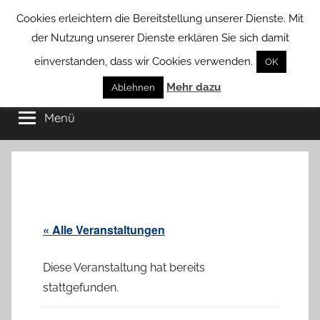
Zum
Cookies erleichtern die Bereitstellung unserer Dienste. Mit
Inhalt
der Nutzung unserer Dienste erklären Sie sich damit
springen
einverstanden, dass wir Cookies verwenden.
OK
Groß
Mehr dazu
Kommunal-
Ablehnen
Verein
Menü
Borstel
von
Groß
Borstel
« Alle Veranstaltungen
Diese Veranstaltung hat bereits
stattgefunden.