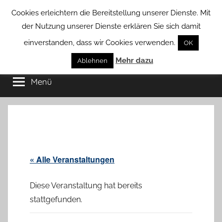
Zum
Cookies erleichtern die Bereitstellung unserer Dienste. Mit
Inhalt
der Nutzung unserer Dienste erklären Sie sich damit
springen
einverstanden, dass wir Cookies verwenden.
OK
Groß
Mehr dazu
Kommunal-
Ablehnen
Verein
Menü
Borstel
von
Groß
Borstel
« Alle Veranstaltungen
Diese Veranstaltung hat bereits
stattgefunden.