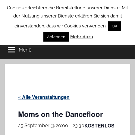
Zum
Cookies erleichtern die Bereitstellung unserer Dienste. Mit
Inhalt
der Nutzung unserer Dienste erklären Sie sich damit
springen
einverstanden, dass wir Cookies verwenden.
OK
Groß
Mehr dazu
Kommunal-
Ablehnen
Verein
Menü
Borstel
von
Groß
Borstel
« Alle Veranstaltungen
Moms on the Dancefloor
KOSTENLOS
25 September @ 20:00
-
23:30