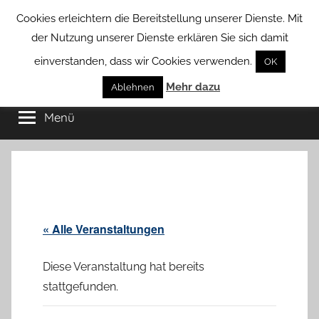
Zum
Cookies erleichtern die Bereitstellung unserer Dienste. Mit
Inhalt
der Nutzung unserer Dienste erklären Sie sich damit
springen
einverstanden, dass wir Cookies verwenden.
OK
Groß
Mehr dazu
Kommunal-
Ablehnen
Verein
Menü
Borstel
von
Groß
Borstel
« Alle Veranstaltungen
Diese Veranstaltung hat bereits
stattgefunden.