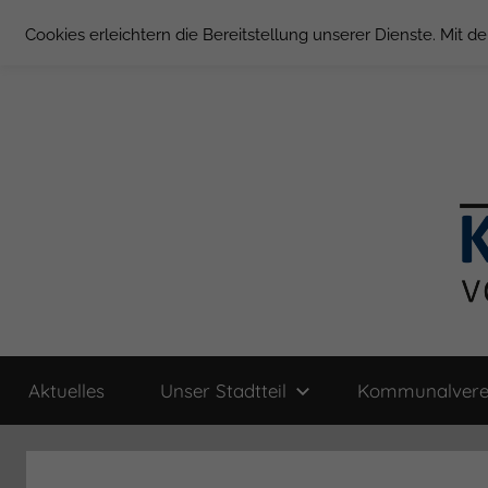
Zum
Cookies erleichtern die Bereitstellung unserer Dienste. Mit 
Inhalt
springen
Groß
Kommunal-
Verein
Aktuelles
Unser Stadtteil
Kommunalvere
von
Borstel
Groß
Borstel