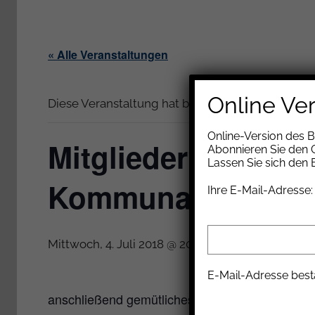
« Alle Veranstaltungen
Online Ve
Diese Veranstaltung hat bereits stattgefunden.
Online-Version des 
Mitgliederversamm
Abonnieren Sie den G
Lassen Sie sich den
Kommunalvereins
Ihre E-Mail-Adresse:
KOSTENL
Mittwoch, 4. Juli 2018 @ 20:00
-
22:00
E-Mail-Adresse best
anschließend gemütliches Beisammensein mit 