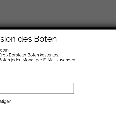
rsion des Boten
Boten
lung des
roß Borsteler Boten kostenlos.
 Boten jeden Monat per E-Mail zusenden.
OS
ätigen
Bowle
Zum Kalender hinzufügen