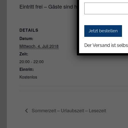
Eintritt frei – Gäste sind herzlich willkommen
DETAILS
VERANSTALTUNGSOR
Datum:
Der Versand ist selbs
Mittwoch, 4. Juli 2018
Zeit:
20:00 - 22:00
Eintritt:
Kostenlos
Sommerzeit – Urlaubszeit – Lesezeit